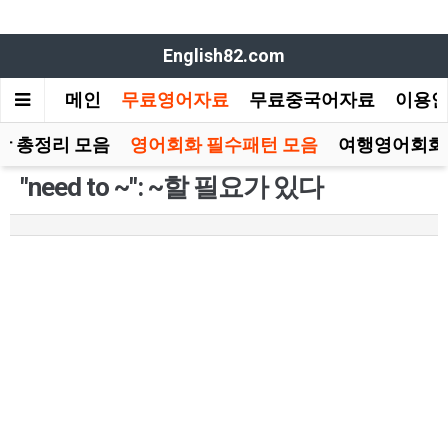
English82.com
메인
무료영어자료
무료중국어자료
이용
장 총정리 모음
영어회화 필수패턴 모음
여행영어회화
"need to ~": ~할 필요가 있다