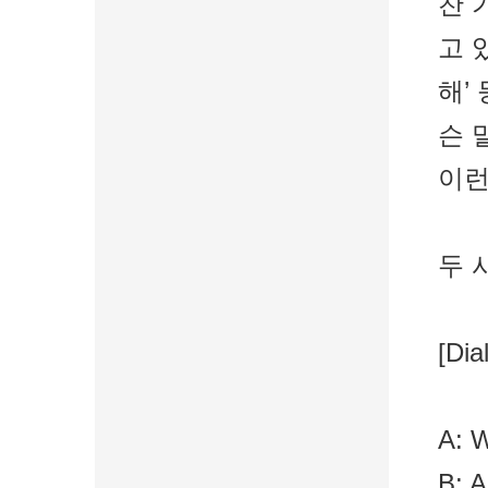
찬 
고 
해’
슨 
이런
두 
[Dia
A: W
B: A