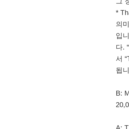
그 
* T
의미이
입니다
다.
서 “
됩니
B: 
20
A: T