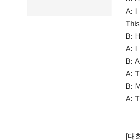
A: I
This
B: H
A: I
B: A
A: T
B: 
A: T
[대