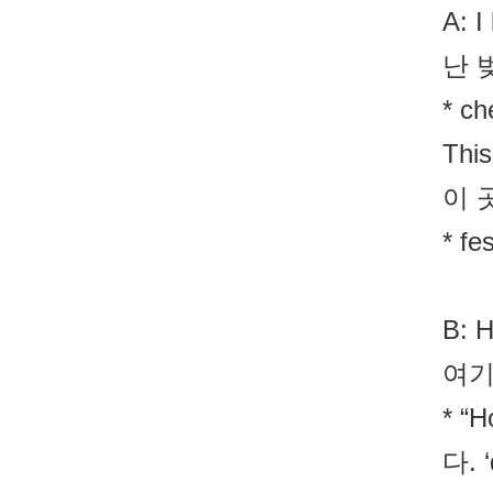
A: I
난 
* c
This
이 
* fe
B: H
여기
* “
다. 