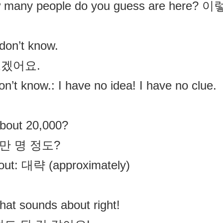
 many people do you guess are here? 
 don’t know.
겠어요.
don’t know.: I have no idea! I have no clue.
bout 20,000?
2만 명 정도?
out: 대략 (approximately)
hat sounds about right!