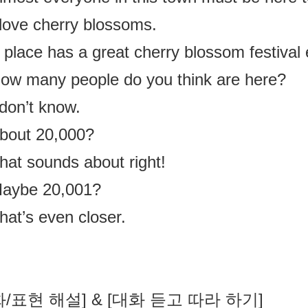
 love cherry blossoms.
 place has a great cherry blossom festival 
ow many people do you think are here?
 don’t know.
bout 20,000?
hat sounds about right!
Maybe 20,001?
hat’s even closer.
화/표현 해설] & [대화 듣고 따라 하기]