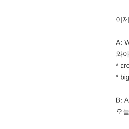
이제
A: W
와아
* c
* b
B: A
오늘