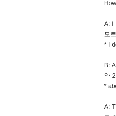
How
A: I
모르
* I 
B: A
약 
* ab
A: T