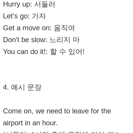
Hurry up: 서둘러
Let's go: 가자
Get a move on: 움직여
Don't be slow: 느리지 마
You can do it!: 할 수 있어!
4. 예시 문장
Come on, we need to leave for the
airport in an hour.