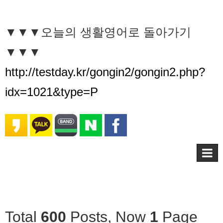
▼▼▼오늘의 생활영어로 돌아가기
▼▼▼
http://testday.kr/gongin2/gongin2.php?
idx=1021&type=P
Total
600
Posts, Now
1
Page