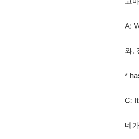
고마
A: W
와,
* h
C: I
네가