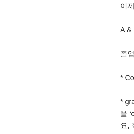
이제
A & 
졸업
* C
* g
을 
요,