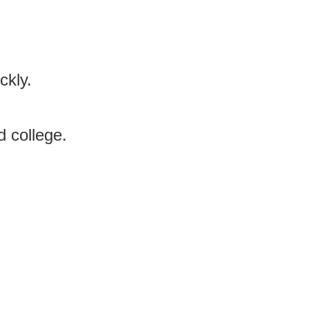
ckly.
d college.