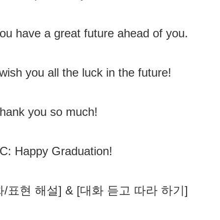
ou have a great future ahead of you.
 wish you all the luck in the future!
Thank you so much!
C: Happy Graduation!
화/표현 해설] & [대화 듣고 따라 하기]