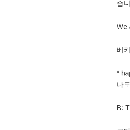
습니
We a
베키
* 
나도
B: T