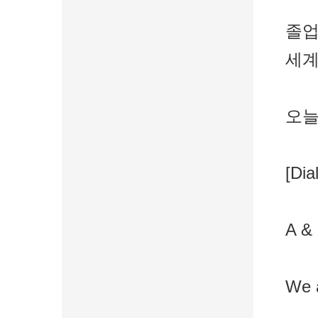
졸업
세계
오늘
[Dia
A & 
We a