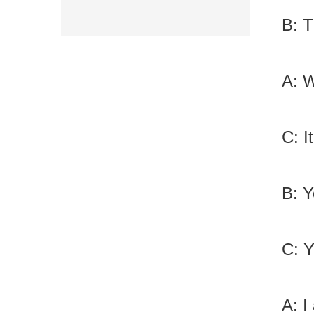
B: T
A: W
C: I
B: Y
C: Y
A: I