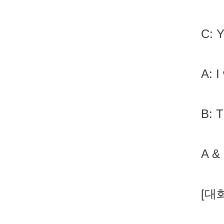
C: Y
A: I
B: 
A & 
[대