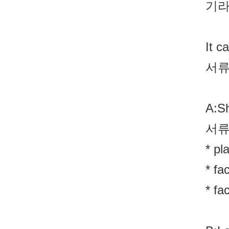
기라
It c
서류
A:Sh
서류
* 
* 
* 