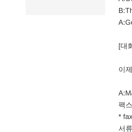
B:Th
A:Go
[대
이제
A:Ma
팩스
* f
서류