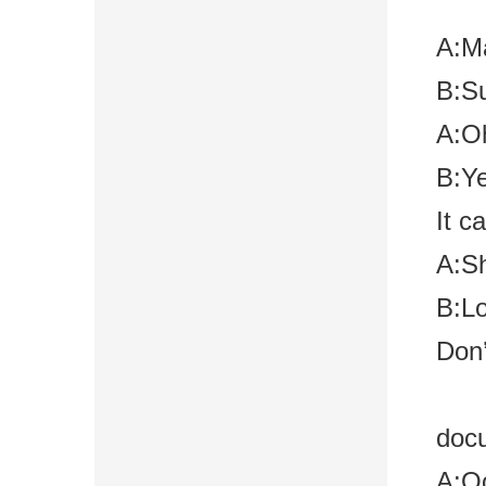
A:Ma
B:Su
A:Oh
B:Ye
It c
A:Sh
B:Lo
Don’
doc
A:Oo