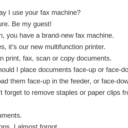
y I use your fax machine?
re. Be my guest!
, you have a brand-new fax machine.
s, it’s our new multifunction printer.
an print, fax, scan or copy documents.
ould I place documents face-up or face-
ad them face-up in the feeder, or face-dow
t forget to remove staples or paper clips f
uments.
ps, I almost forgot.