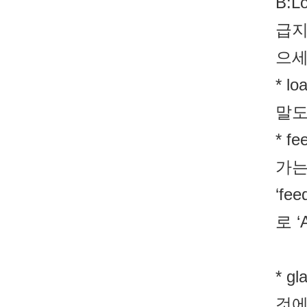
B:Lo
급지
으세
* 
말도
* 
가는
‘f
로 ‘
* 
것에 