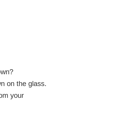
down?
n on the glass.
rom your