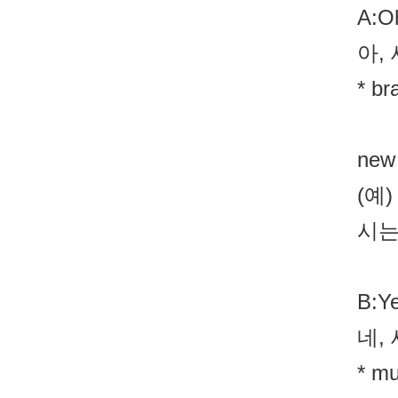
A:Oh
아,
* 
ne
(예)
시는
B:Ye
네,
* m