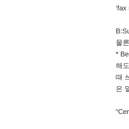
‘fa
B:Su
물론
* 
해도
때 
은 
“Cer