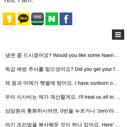
냉면 좀 드시겠어요? Would you like some Naengmyon?
독감 예방 주사를 맞으셨어요? Did you get your flu shot?
제 등과 어깨가 햇볕에 탔어요. I have sunburn on my back and sh…
우리 식사비는 제가 계산할게요. I'll treat us all to dinner.
상담원과 통화하시려면, 0번을 누르거나 ‘zero’라고 말하세요. To speak to a…
여기 조리법을 복사해둔 것이 하나 있어요. Here’s a copy of the recip…