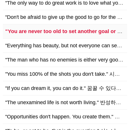
"The only way to do great work is to love what you do." 훌륭한 일을 하는 유일한 방법은 당신이 하는 일을 사랑하는 것이다. - Stev…
"Don't be afraid to give up the good to go for the great." 좋은 것을 포기하기를 주저하지 말고 더 훌륭한 것을 위해 노력해야 한다. …
"You are never too old to set another goal or to dream a new dream." 새로운 목표를 세우거나 꿈꾸기에 늦은 나이는 없다. - …
"Everything has beauty, but not everyone can see." 모든 것에는 아름다움이 있지만, 누구나 다 볼 수 있는 것은 아니다. - Confuciu…
"The man who has no enemies is either very good or very bad." 적이 없는 사람은 너무 좋은사람이거나, 너무 나쁜 사람이다. - Wi…
"You miss 100% of the shots you don't take." 시도하지 않으면 무조건 실패할 수 밖에 없다. - Wayne Gretzky (웨인 그레츠키)
"If you can dream it, you can do it." 꿈꿀 수 있다면, 할 수 있다. - Walt Disney (월트 디즈니)
"The unexamined life is not worth living." 반성하지 않는 인생은 살 가치가 없다. - Socrates (소크라테스)
"Opportunities don't happen. You create them." 기회는 저절로 찾아오지 않고, 스스로 만들어야 한다. - Chris Grosser (크리스 그로…