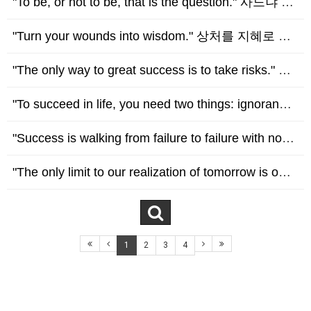
"To be, or not to be, that is the question." 사느냐 죽느냐 그것이 문제로다. - William Shakespeare (윌리엄 셰익스피어)
"Turn your wounds into wisdom." 상처를 지혜로 바꿔야 한다. - Oprah Winfrey (오프라 윈프리)
"The only way to great success is to take risks." 큰 성공을 거두는 유일한 방법은 위험을 감수하는 것이다. - Helen Keller (헬렌…
"To succeed in life, you need two things: ignorance and confidence." 인생에서 성공하기 위해 필요한 것은 두 가지, 무지와 자…
"Success is walking from failure to failure with no loss of enthusiasm." 성공은 열정을 잃지 않고 실패에서 실패로 걸어가는…
"The only limit to our realization of tomorrow is our doubts of today." 내일 우리의 실현을 제한하는 것은 오늘의 의심뿐이다…
1
2
3
4