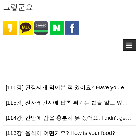
그렇군요.
[116강] 된장찌개 먹어본 적 있어요? Have you ever tried Doenjan…
[115강] 전자레인지에 팝콘 튀기는 법을 알고 있어요. I know how to micr…
[114강] 간밤에 잠을 충분히 못 잤어요. I didn’t get enough sleep…
[113강] 음식이 어떤가요? How is your food?