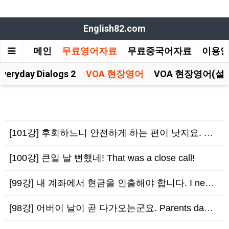
English82.com
메인
무료영어자료
무료중국어자료
이용
Everyday Dialogs 2
VOA 현장영어
VOA 현장영어(설
[101강] 후회하느니 안전하게 하는 편이 낫지요. Better safe than sorr…
[100강] 큰일 날 뻔했네! That was a close call!
[99강] 내 계좌에서 현금을 인출해야 합니다. I need to withdraw mone…
[98강] 어버이 날이 곧 다가오는군요. Parents day is coming up so…