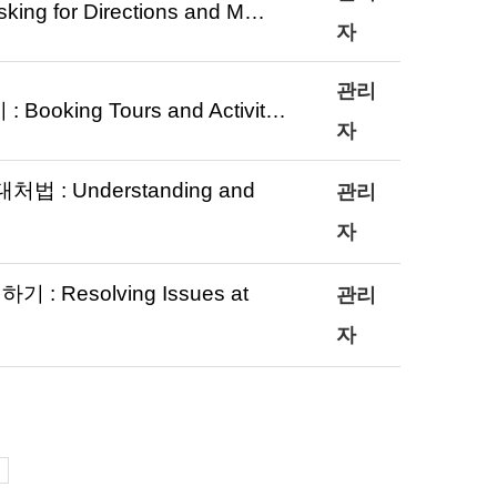
for Directions and M…
자
관리
ing Tours and Activit…
자
: Understanding and
관리
자
esolving Issues at
관리
자