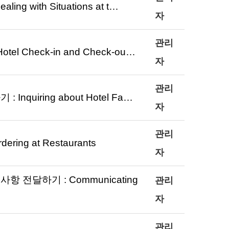
with Situations at t…
자
관리
 Check-in and Check-ou…
자
관리
uiring about Hotel Fa…
자
관리
g at Restaurants
자
 전달하기 : Communicating
관리
자
관리