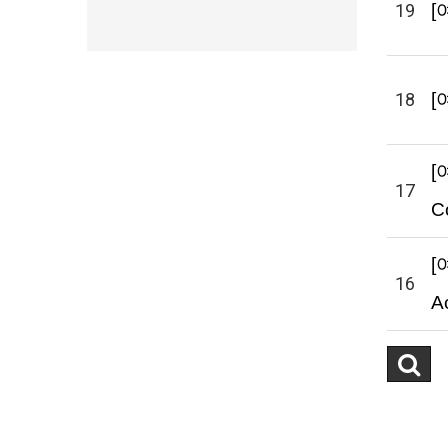
19
[
18
[
[
17
C
[
16
A