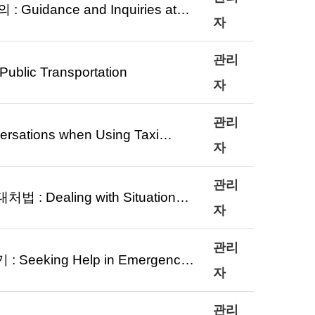
dance and Inquiries at…
자
관리
c Transportation
자
관리
tions when Using Taxi…
자
관리
Dealing with Situation…
자
관리
eking Help in Emergenc…
자
관리