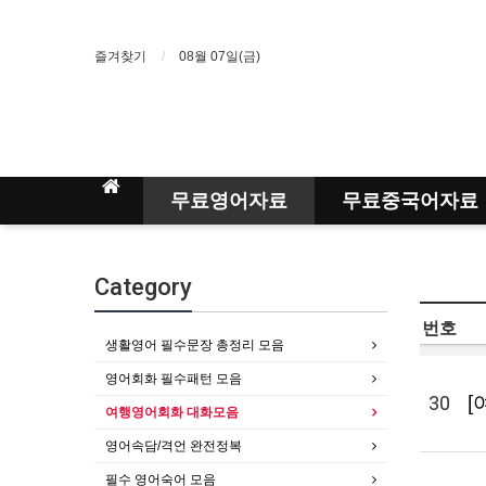
즐겨찾기
08월 07일(금)
무료영어자료
무료중국어자료
Category
번호
생활영어 필수문장 총정리 모음
영어회화 필수패턴 모음
30
[
여행영어회화 대화모음
영어속담/격언 완전정복
필수 영어숙어 모음