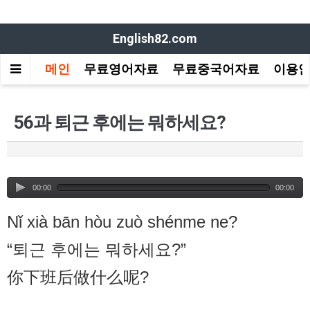
English82.com
메인
무료영어자료
무료중국어자료
이용
56과 퇴근 후에는 뭐하세요?
00:00
00:00
Nǐ xià bān hòu zuò shénme ne?
“퇴근 후에는 뭐하세요?”
你下班后做什么呢?