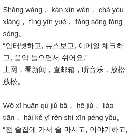
Shàng wǎng， kàn xīn wén， chá yóu
xiāng， tīng yīn yuè， fàng sōng fàng
sōng。
“인터넷하고, 뉴스보고, 이메일 체크하
고, 음악 들으면서 쉬어요.”
上网，看新闻，查邮箱，听音乐，放松
放松。
Wǒ xǐ huān qù jiǔ bā， hē jiǔ， liáo
tiān， hái kě yǐ rèn shí xīn péng yǒu。
“전 술집에 가서 술 마시고, 이야기하고,