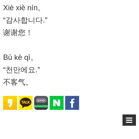
Xiè xiè nín。
“감사합니다.”
谢谢您！
Bù kè qì。
“천만에요.”
不客气。