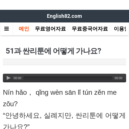
English82.com
메인
무료영어자료
무료중국어자료
이용
51과 싼리툰에 어떻게 가나요?
00:00
00:00
Nín hǎo， qǐng wèn sān lǐ tún zěn me
zǒu?
“안녕하세요, 실례지만, 싼리툰에 어떻게
가나요?”