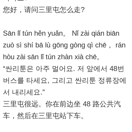
您好，请问三里屯怎么走?
Sān lǐ tún hěn yuǎn。 Nǐ zài qián biān
zuò sì shí bā lù gōng gòng qì chē， rán
hòu zài sān lǐ tún zhàn xià chē。
“싼리툰은 아주 멀어요. 저 앞에서 48번
버스를 타세요, 그리고 싼리툰 정류장에
서 내리세요.”
三里屯很远。你在前边坐 48 路公共汽
车，然后在三里屯站下车。