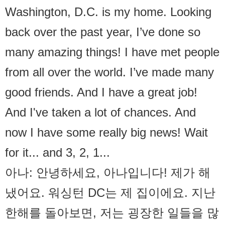
Washington, D.C. is my home. Looking
back over the past year, I’ve done so
many amazing things! I have met people
from all over the world. I’ve made many
good friends. And I have a great job!
And I've taken a lot of chances. And
now I have some really big news! Wait
for it... and 3, 2, 1...
아나: 안녕하세요, 아나입니다! 제가 해
냈어요. 워싱턴 DC는 제 집이에요. 지난
한해를 돌아보면, 저는 굉장한 일들을 많