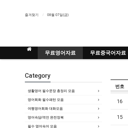
즐겨찾기
08월 07일(금)
무료영어자료
무료중국어자료
Category
번호
생활영어 필수문장 총정리 모음
영어회화 필수패턴 모음
16
여행영어회화 대화모음
15
영어속담/격언 완전정복
필수 영어숙어 모음