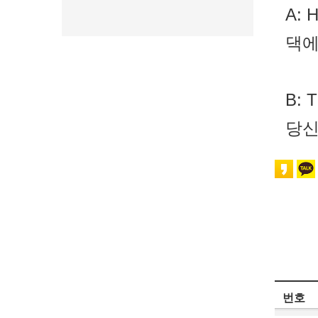
A: H
댁에
B: T
당신
번호