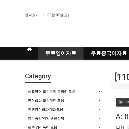
즐겨찾기
08월 07일(금)
무료영어자료
무료중국어자료
Category
생활영어 필수문장 총정리 모음
영어회화 필수패턴 모음
0
여행영어회화 대화모음
A: I
영어속담/격언 완전정복
만나
필수 영어숙어 모음