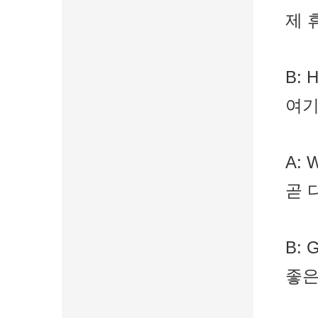
제 
B: H
여기
A: W
곧 
B: G
좋은