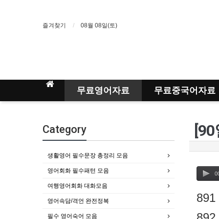
즐겨찾기
08월 08일(토)
무료영어자료
무료중국어자료
[9
Category
생활영어 필수문장 총정리 모음
영어회화 필수패턴 모음
0
여행영어회화 대화모음
891
영어속담/격언 완전정복
892
필수 영어숙어 모음