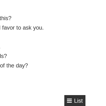
his?
vor to ask you.
.
ls?
 the day?
List