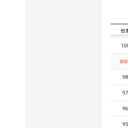
번
10
열람
98
97
96
95