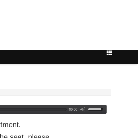
00:00
tment.
seat, please.