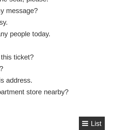
y message?
y.
 people today.
.
s ticket?
?
 address.
ment store nearby?
List