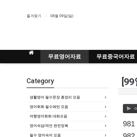
즐겨찾기
08월 09일(일)
무료영어자료
무료중국어자료
[9
Category
생활영어 필수문장 총정리 모음
영어회화 필수패턴 모음
0
여행영어회화 대화모음
981
영어속담/격언 완전정복
982
필수 영어숙어 모음