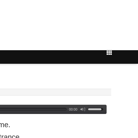
00:00
me.
rance.