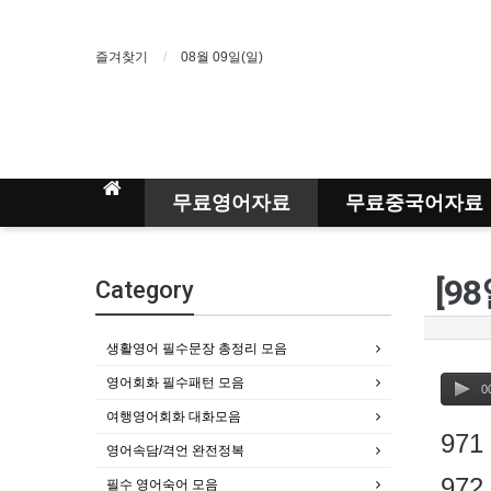
즐겨찾기
08월 09일(일)
무료영어자료
무료중국어자료
[9
Category
생활영어 필수문장 총정리 모음
영어회화 필수패턴 모음
0
여행영어회화 대화모음
971
영어속담/격언 완전정복
972
필수 영어숙어 모음