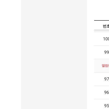
번
10
99
열람
97
96
95