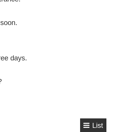
soon.
ee days.
?
List