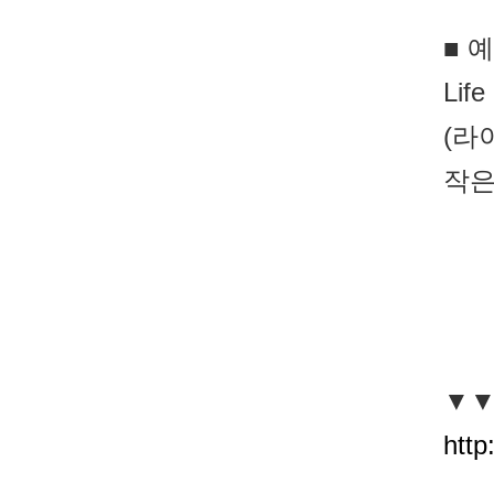
■ 
Life
(라
작은
▼▼
http