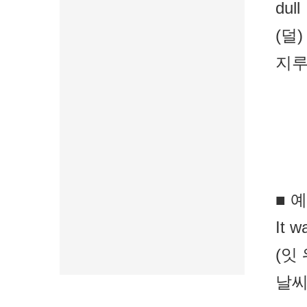
dull
(덜)
지루
■ 
It w
(잇
날씨